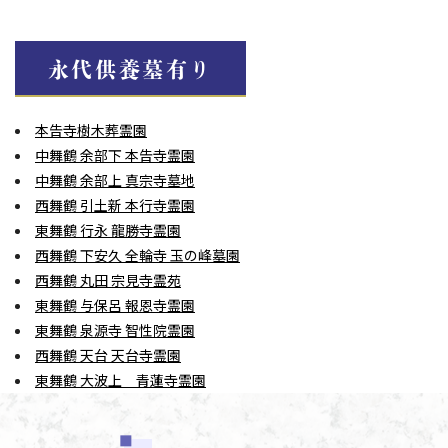
永代供養墓有り
本告寺樹木葬霊園
中舞鶴 余部下 本告寺霊園
中舞鶴 余部上 真宗寺墓地
西舞鶴 引土新 本行寺霊園
東舞鶴 行永 龍勝寺霊園
西舞鶴 下安久 全輪寺 玉の峰墓園
西舞鶴 丸田 宗見寺霊苑
東舞鶴 与保呂 報恩寺霊園
東舞鶴 泉源寺 智性院霊園
西舞鶴 天台 天台寺霊園
東舞鶴 大波上 青蓮寺霊園