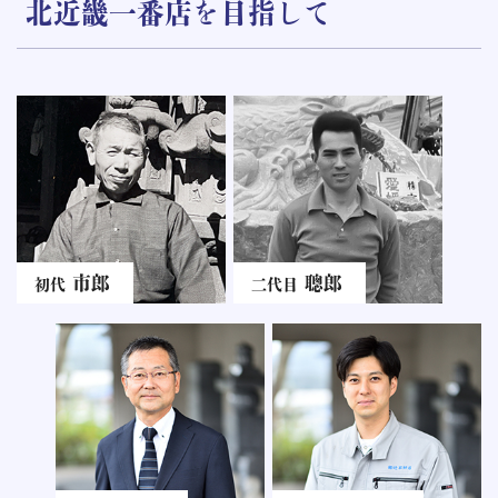
北近畿一番店を目指して
市郎
聰郎
初代
二代目