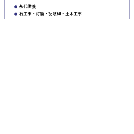
永代供養
石工事・灯籠・記念碑・土木工事
進物用線香、お香
手元供養
終活相談
遺品整理
TOP
辻石材店が選ばれる理由
Point
01
親子四代で築いた