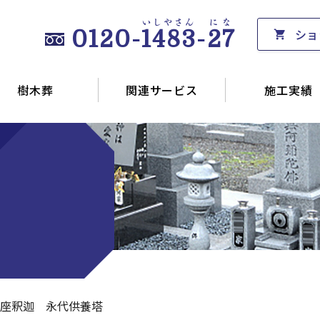
いしやさん
にな
ショ
0120-
1483
-
27
樹木葬
関連サービス
施工実績
座釈迦 永代供養塔