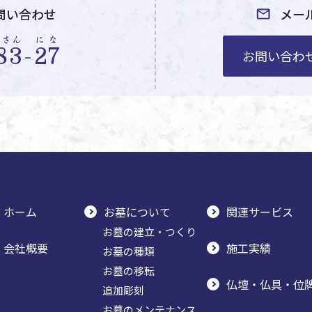
問い合わせ
メー
やさん
にな
83
-
27
お問い合わ
ホーム
お墓について
関連サービス
お墓の建立・つくり
会社概要
施工実績
お墓の種類
お墓の移転
仏壇・仏具・位
追加彫刻
お墓のメンテナンス