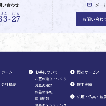
問い合わせ
メー
やさん
にな
83
-
27
お問い合わ
ホーム
お墓について
関連サービス
お墓の建立・つくり
会社概要
施工実績
お墓の種類
お墓の移転
仏壇・仏具・位
追加彫刻
お墓のメンテナンス