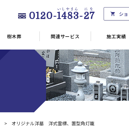
いしやさん
にな
ショ
0120-
1483
-
27
樹木葬
関連サービス
施工実績
オリジナル洋墓 洋式霊標、置型角灯籠